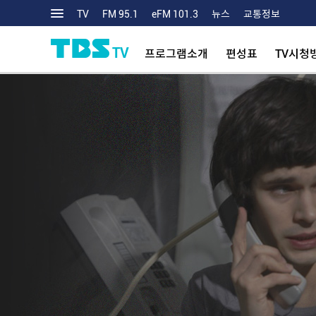
TV
FM 95.1
eFM 101.3
뉴스
교통정보
TV
프로그램소개
편성표
TV시청