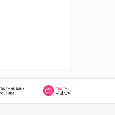
TBS FM 95.1MHz
TBS TV
YouTube
채널 안내