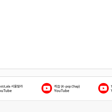
eoULala 서울랄라
케챱 (K-pop.Chap)
ouTube
YouTube