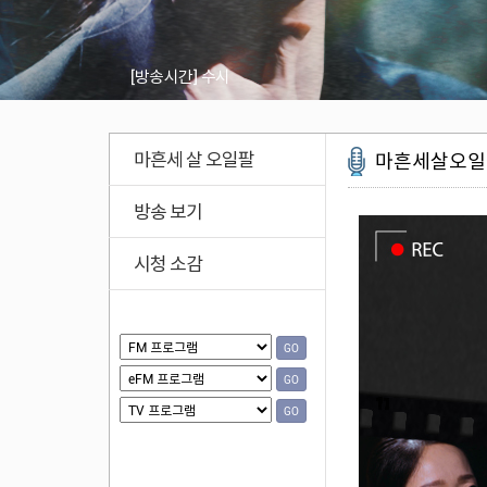
[방송시간]
수시
마흔세 살 오일팔
마흔세살오일
방송 보기
시청 소감
GO
GO
GO