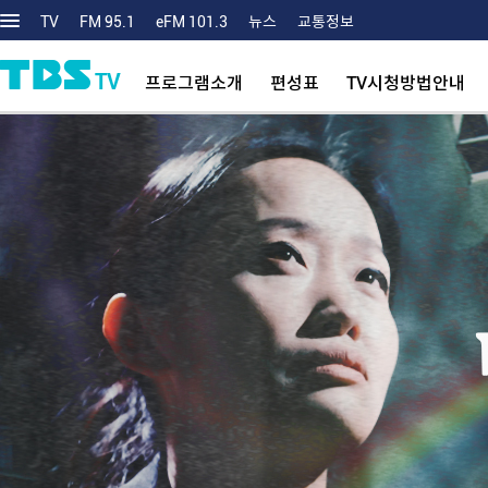
TV
FM 95.1
eFM 101.3
뉴스
교통정보
TV
프로그램소개
편성표
TV시청방법안내