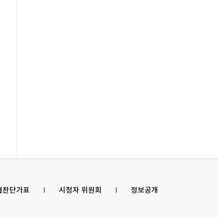
 협찬단가표
l
시청자 위원회
l
정보공개