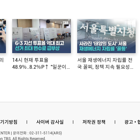
의
14시 현재 투표율
서울 재생에너지 자립률 전
48.9％..8.2％P↑ "일꾼이
국 꼴찌, 정책 지속 필요성
공약 ...
제기
기기방침
l
사이버 감사실
l
저작권 정책
l
광고 •
ER | 문의전화 : 02-311-5114(ARS)
n TBS. All Rights Reserved.