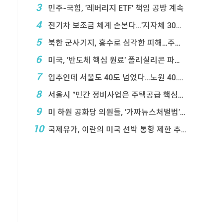
3
민주-국힘, '레버리지 ETF' 책임 공방 계속
4
전기차 보조금 체계 손본다…'지자체 30％ 매칭' ...
5
북한 군사기지, 홍수로 심각한 피해…주택 수백채 파괴
6
미국, '반도체 핵심 원료' 폴리실리콘 파생상품에 ...
7
입추인데 서울도 40도 넘었다…노원 40.2도 기록
8
서울시 "민간 정비사업은 주택공급 핵심&q ...
9
미 하원 공화당 의원들, '가짜뉴스처벌법' 항의 서한
10
국제유가, 이란의 미국 선박 통항 제한 추진에 상승