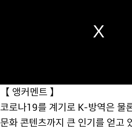
modal
window.
【 앵커멘트 】
코로나19를 계기로 K-방역은 물론,
문화 콘텐츠까지 큰 인기를 얻고 