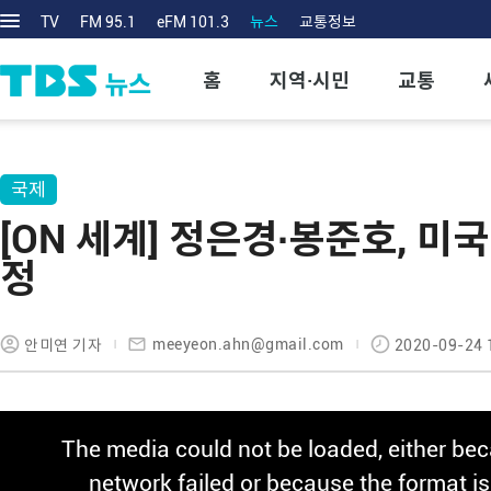
TV
FM 95.1
eFM 101.3
뉴스
교통정보
홈
지역·시민
교통
국제
[ON 세계] 정은경∙봉준호, 미국
정
meeyeon.ahn@gmail.com
안미연 기자
2020-09-24 
This
The media could not be loaded, either bec
is
a
network failed or because the format i