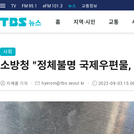
TV
FM 95.1
eFM 101.3
뉴스
교통정보
홈
지역·시민
교통
사회
소방청 "정체불명 국제우편물,
hyerom@tbs.seoul.kr
지혜롬 기자
2023-09-03 15:0