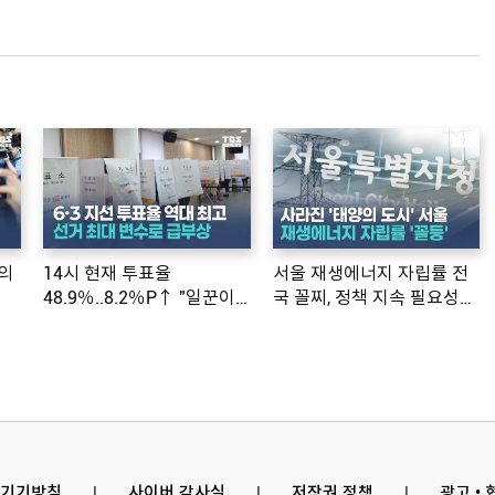
의
14시 현재 투표율
서울 재생에너지 자립률 전
48.9％..8.2％P↑ "일꾼이
국 꼴찌, 정책 지속 필요성
공약 ...
제기
기기방침
l
사이버 감사실
l
저작권 정책
l
광고 •