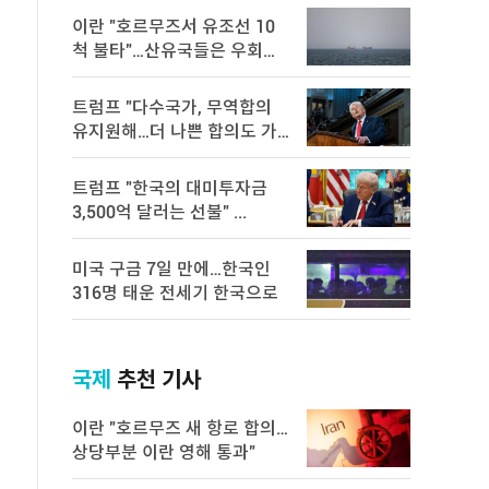
이란 "호르무즈서 유조선 10
척 불타"…산유국들은 우회로
모 ...
트럼프 "다수국가, 무역합의
유지원해…더 나쁜 합의도 가
능" ...
트럼프 "한국의 대미투자금
3,500억 달러는 선불" ...
미국 구금 7일 만에…한국인
316명 태운 전세기 한국으로
국제
추천 기사
이란 "호르무즈 새 항로 합의…
상당부분 이란 영해 통과"