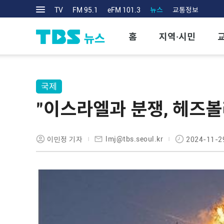
TV
FM 95.1
eFM 101.3
뉴스
교통정보
홈
지역·시민
국제
"이스라엘과 분쟁, 헤즈볼라
lmj@tbs.seoul.kr
이민정 기자
2024-11-2