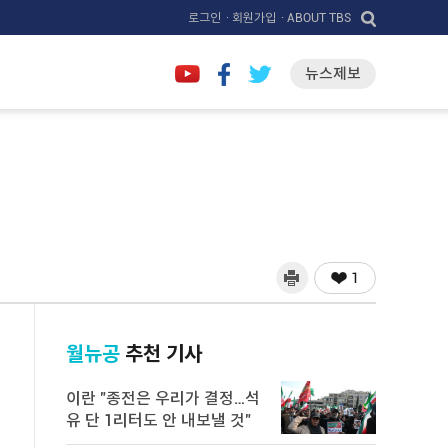
로그인
· 회원가입
· ABOUT TBS
뉴스제보
1
월뉴공
추천 기사
이란 "종전은 우리가 결정…석
유 단 1리터도 안 내보낼 것"