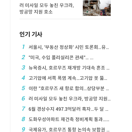
러 미사일 모두 놓친 우크라,
방공망 지원 호소
인기 기사
1
서울시, '부동산 정상화' 시민 토론회…유튜브 생중계
2
"미국, 수입 폴리실리콘 관세"… ...
3
뉴욕증시, 호르무즈 재개방 기대속 혼조 마감…나스닥 ...
4
고기압에 서쪽 폭염 계속…고기압 못 뚫은 태풍은 상 ...
5
이란 "호르무즈 새 항로 합의…상당부분 이 ...
6
러 미사일 모두 놓친 우크라, 방공망 지원 호소
7
6월 경상수지 497.3억달러 흑자…두 달 연속 역 ...
8
도화우성아파트 재건축 정비계획 통과…1,612세대 ...
9
국제유가, 호르무즈 통항 논의속 보합권 마감…브렌트 ...