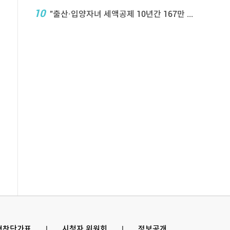
10
"출산·입양자녀 세액공제 10년간 167만 ...
 협찬단가표
l
시청자 위원회
l
정보공개