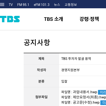
TV
FM 95.1
eFM 101.3
뉴스
교통정보
TBS 소개
강령·정책
공지사항
제목
TBS 투자자 발굴 용역
작성자
경영지원본부
분류
입찰
과업내용서.hwp
파일명 :
첨부파일
제안요청서(최종).hw
파일명 :
공고문(수정).hwp
파일명 :