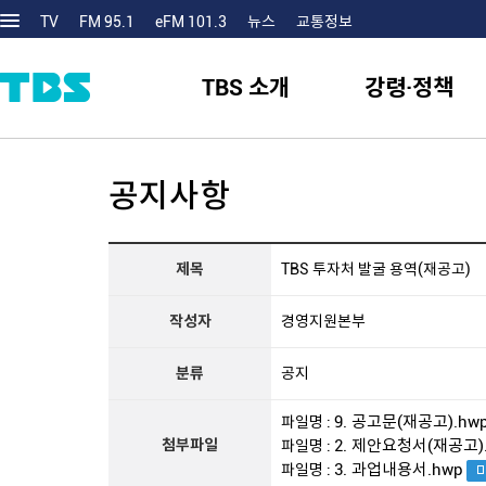
TV
FM 95.1
eFM 101.3
뉴스
교통정보
TBS 소개
강령·정책
공지사항
제목
TBS 투자처 발굴 용역(재공고)
작성자
경영지원본부
분류
공지
9. 공고문(재공고).hw
파일명 :
첨부파일
2. 제안요청서(재공고)
파일명 :
3. 과업내용서.hwp
파일명 :